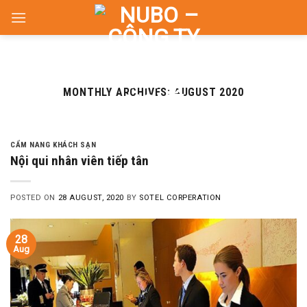
Skip
to
content
MONTHLY ARCHIVES:
AUGUST 2020
CẨM NANG KHÁCH SẠN
Nội qui nhân viên tiếp tân
POSTED ON
28 AUGUST, 2020
BY
SOTEL CORPERATION
28
Aug