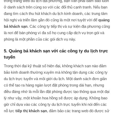
trong trang web du lịch địa phương, bạn vẫn phải đảm bảo luôn
ở danh sách trên cùng so với các đối thủ cạnh tranh. Nếu bạn
đang tìm cách thu hút khách du lịch kinh doanh, các trung tâm
hội nghị và triển lãm gần đó cũng là một nơi tuyệt vời để
quảng
bá khách sạn
. Các công ty tiếp thị và sự kiện địa phương cũng
là nơi để bán phòng vì đa số họ cung cấp dịch vụ trọn gói và
phòng là một phần của các gói dịch vụ này.
5. Quảng bá khách sạn với các công ty du lịch trực
tuyến
Trong thời đại kỹ thuật số hiện đại, không khách sạn nào đảm
bảo kinh doanh thường xuyên mà không tận dụng các công ty
du lịch trực tuyến và môi giới du lịch. Một danh sách đơn giản
có thể tạo ra hàng ngàn lượt đặt phòng trong dài hạn, nhưng
điều đáng nhớ là mỗi lần đặt phòng được tạo thông qua một đại
lý như vậy, một khoản hoa hồng sẽ được áp dụng. Không bao
giờ chỉ dựa vào các công ty du lịch trực tuyến khi nói đến các
nỗ lực
tiếp thị khách sạn
, đảm bảo các trang web đó được sử