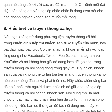
quan hệ cùng có lợi với các ưu đãi mạnh mẽ. Chỉ định một đại
diện bán hàng chuyên nghiệp chắc chắn là đáng xem xét cho
các doanh nghiệp khách sạn muốn mở rộng.
8. Hiểu biết về truyền thông xã hội
Nếu bạn không sử dụng phương tiện truyền thông xã hội
trong
chiến dịch tiếp thị khách sạn trực tuyến
của mình, hãy
bắt đầu ngay bây giờ. Có thể là tạo tài khoản miễn phí với các
ứng dụng như Facebook, Twitter, FourSapes, Instagram và
YouTube và nó không bao giờ dễ dàng hơn để tạo các trang
truyền thông xã hội năng động trong giây lát. Tuy nhiên, khách
sạn của bạn không thể tự lan tỏa trên mạng truyền thông xã hội
nếu bạn không đầu tư và phát triển nó. Hãy chắc chắn rằng bạn
đã có ít nhất một người được chỉ định để giữ cho thông điệp
truyền thông xã hội tiếp thị khách sạn. Nội dung mới là mấu
chốt, vì vậy hãy chắc chắn rằng bạn đã có lịch trình phân phối
nội dung. Nếu bạn có thời gian để tạo nội dung mới, hãy xem
xét việc khởi động blog khách sạn mà bạn có thể liên kết lại từ