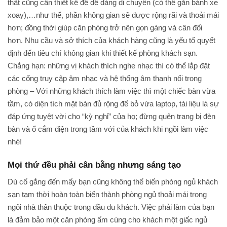
thất cũng cần thiết kế để dễ dàng di chuyển (có thể gắn bánh xe
xoay),…như thế, phần không gian sẽ được rộng rãi và thoải mái
hơn; đồng thời giúp căn phòng trở nên gọn gàng và cân đối
hơn. Nhu cầu và sở thích của khách hàng cũng là yếu tố quyết
định đến tiêu chí không gian khi thiết kế phòng khách sạn.
Chẳng hạn: những vị khách thích nghe nhạc thì có thể lắp đặt
các cổng truy cập âm nhạc và hệ thống âm thanh nổi trong
phòng – Với những khách thích làm việc thì một chiếc bàn vừa
tầm, có diện tích mặt bàn đủ rộng để bỏ vừa laptop, tài liệu là sự
đáp ứng tuyệt vời cho “kỳ nghỉ” của họ; đừng quên trang bị đèn
bàn và ổ cắm điện trong tầm với của khách khi ngồi làm việc
nhé!
Mọi thứ đều phải cân bằng nhưng sáng tạo
Dù cố gắng đến mấy bạn cũng không thể biến phòng ngủ khách
sạn tạm thời hoàn toàn biến thành phòng ngủ thoải mái trong
ngôi nhà thân thuộc trong đầu du khách. Việc phải làm của bạn
là đảm bảo một căn phòng ấm cúng cho khách một giấc ngủ