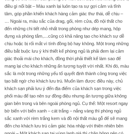
điều gì nổi bật – Màu xanh lại luôn tạo ra sự gợi cảm và tĩnh
tâm, góp phần khiến khách hàng cảm giác thư thái, dễ chịu –
… Ngoài ra, màu sắc của drag, gối, rèm cửa, đồ nội thất cho
đến những chi tiết nhỏ nhất trong phòng như dép mang, hộp
đựng xà phòng tắm,…cũng có khả năng tạo cho khách sự dễ
chịu hoặc bị rối mắt vì tính đồng bộ hay không. Một trong những
điều bắt buộc lưu ý khi thiết kế phòng ngủ là phải đem lại cảm
giác thoải mái cho khách, đồng thời phải thiết kế làm sao để
mang lại cho khách những ấn tượng tuyệt vời nhất. Khi đó, màu
sắc là một trong những yếu tố quyết định thành công trong việc
tạo bất ngờ cho khách lưu trú. Muốn làm được điều này, chủ
khách sạn phải lưu ý đến địa điểm của khách sạn trong việc
phối màu để tạo nên sự đồng điệu nhưng ấn tượng giữa không
gian bên trong và bên ngoài phòng ngủ. Cụ thể: Một resort ngay
bờ biển với biển xanh – cát trắng – nắng vàng thì phòng ngủ
sắc xanh với rèm trắng kem và đồ nội thất màu gỗ đế sẽ mang
đến cho khách lưu trú cảm giác hòa nhập với thiên nhiên bên
ngoài – Một khách sạn tại vùng lạnh giá thì chăn bông nên có