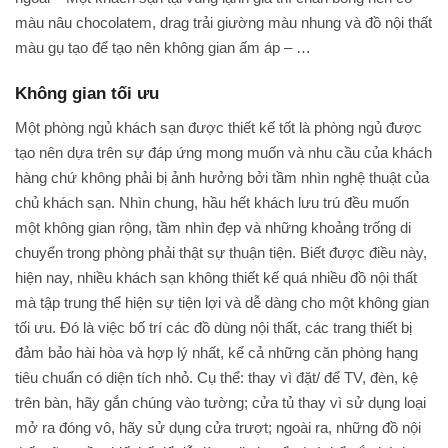
màu nâu chocolatem, drag trải giường màu nhung và đồ nội thất
màu gụ tạo để tạo nên không gian ấm áp – …
Không gian tối ưu
Một phòng ngủ khách sạn được thiết kế tốt là phòng ngủ được
tạo nên dựa trên sự đáp ứng mong muốn và nhu cầu của khách
hàng chứ không phải bị ảnh hưởng bởi tầm nhìn nghệ thuật của
chủ khách sạn. Nhìn chung, hầu hết khách lưu trú đều muốn
một không gian rộng, tầm nhìn đẹp và những khoảng trống di
chuyển trong phòng phải thật sự thuận tiện. Biết được điều này,
hiện nay, nhiều khách sạn không thiết kế quá nhiều đồ nội thất
mà tập trung thể hiện sự tiện lợi và dễ dàng cho một không gian
tối ưu. Đó là việc bố trí các đồ dùng nội thất, các trang thiết bị
đảm bảo hài hòa và hợp lý nhất, kể cả những căn phòng hạng
tiêu chuẩn có diện tích nhỏ. Cụ thể: thay vì đặt/ để TV, đèn, kệ
trên bàn, hãy gắn chúng vào tường; cửa tủ thay vì sử dụng loại
mở ra đóng vô, hãy sử dụng cửa trượt; ngoài ra, những đồ nội