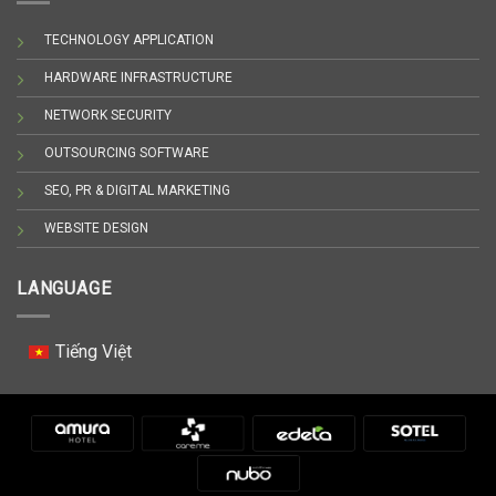
TECHNOLOGY APPLICATION
HARDWARE INFRASTRUCTURE
NETWORK SECURITY
OUTSOURCING SOFTWARE
SEO, PR & DIGITAL MARKETING
WEBSITE DESIGN
LANGUAGE
Tiếng Việt