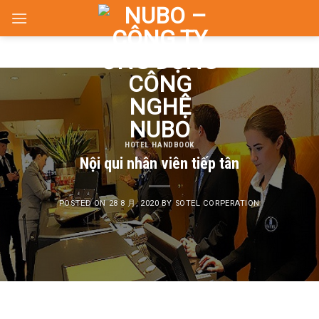
Skip
to
content
HOTEL HANDBOOK
Nội qui nhân viên tiếp tân
POSTED ON
28 8 月, 2020
BY
SOTEL CORPERATION