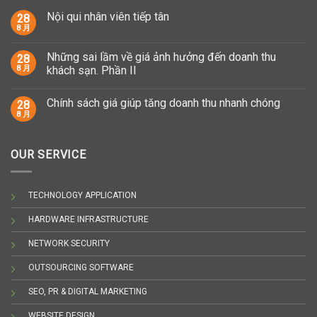
Nội qui nhân viên tiếp tân
28
8 月
Những sai lầm về giá ảnh hưởng đến doanh thu
28
8 月
khách sạn. Phần II
Chính sách giá giúp tăng doanh thu nhanh chóng
28
8 月
OUR SERVICE
TECHNOLOGY APPLICATION
HARDWARE INFRASTRUCTURE
NETWORK SECURITY
OUTSOURCING SOFTWARE
SEO, PR & DIGITAL MARKETING
WEBSITE DESIGN